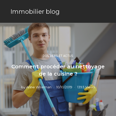
Immobilier blog
DOSSIERS ET ACTUS
Comment procéder au nettoyage
de la cuisine ?
by
Anne Wiseman
10/10/2019
1393 Views