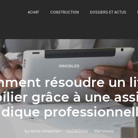
ACHAT
CONSTRUCTION
DOSSIERS ET ACTUS
IMMOBILIER
ment résoudre un li
lier grâce à une ass
idique professionnel
by
Anne Wiseman
02/28/2024
554 Views