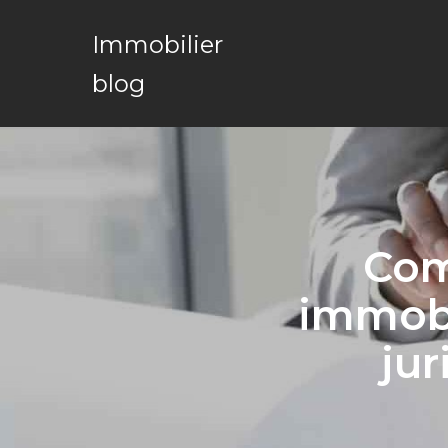
Immobilier
blog
Com
immobi
jur