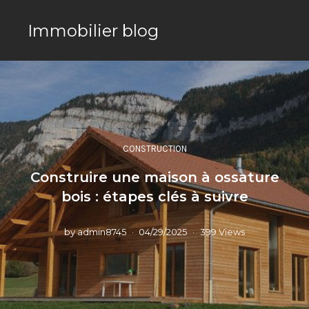
Immobilier blog
CONSTRUCTION
Construire une maison à ossature
bois : étapes clés à suivre
by
admin8745
04/29/2025
399 Views