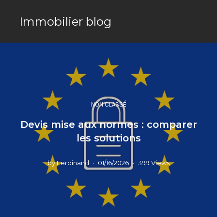
Immobilier blog
NON CLASSÉ
Devis mise aux normes : comparer
les solutions
by
Ferdinand
01/16/2026
399 Views