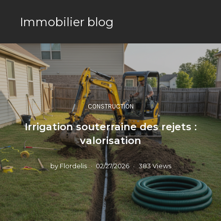
Immobilier blog
CONSTRUCTION
Irrigation souterraine des rejets :
valorisation
by
Flordelis
02/27/2026
383 Views