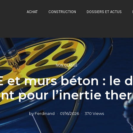
ACHAT
CONSTRUCTION
DOSSIERS ET ACTUS
NON CLASSÉ
E et murs béton : le 
t pour l’inertie th
by
Ferdinand
01/16/2026
370 Views