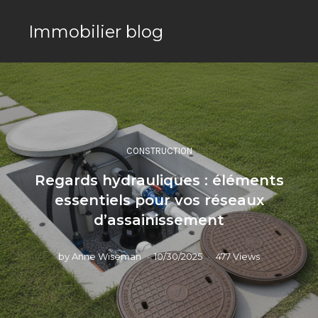
Immobilier blog
CONSTRUCTION
Regards hydrauliques : éléments
essentiels pour vos réseaux
d’assainissement
by
Anne Wiseman
10/30/2025
477 Views