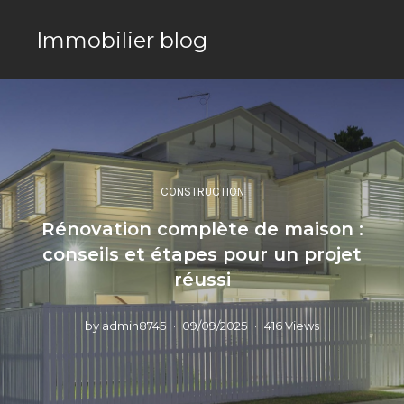
Immobilier blog
CONSTRUCTION
Rénovation complète de maison :
conseils et étapes pour un projet
réussi
by
admin8745
09/09/2025
416 Views