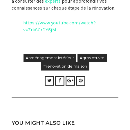
à consulter des
experts
pour approfondir vos
connaissances sur chaque étape de la rénovation.
https://www.youtube.com/watch?
v=ZrkSCrDY5jM
#aménagement intérieur
#gros œuvre
#rénovation de maison
Twitter
Facebook
Google+
Pinterest
YOU MIGHT ALSO LIKE