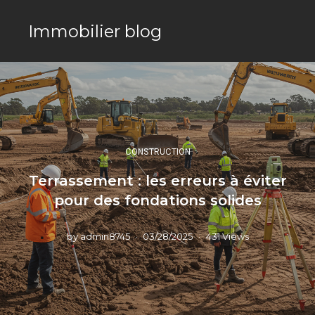
Immobilier blog
CONSTRUCTION
Terrassement : les erreurs à éviter
pour des fondations solides
by
admin8745
03/28/2025
431 Views