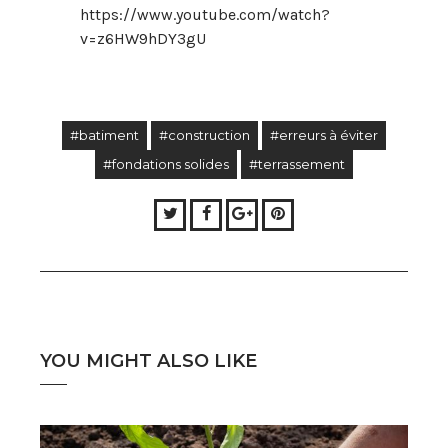
https://www.youtube.com/watch?
v=z6HW9hDY3gU
#batiment
#construction
#erreurs à éviter
#fondations solides
#terrassement
Twitter
Facebook
Google+
Pinterest
YOU MIGHT ALSO LIKE