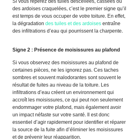
Si vous repérez des tuiles descellées, cassées ou
des ardoises craquelées, c’est le premier sign
e
qu’il
est temps de
vou
s occuper de votre toiture. En effet,
la dégradation
d
es
tuiles et
d
es
ardoises
entraîne
des infiltrations d’eau qui pourrissent la charpente.
Signe
2 :
Présence
de moisissures au plafond
Si vous observez de
s
moisissures au plafond de
certaines pièces, ne les ignorez pas. Ces taches
sombres et souvent malodorantes sont souvent le
résultat de fuites au niveau de la toiture. Les
infiltrations d’eau créent un environnement
qui
accroît l
es moisissures, ce qui peut non seulement
endommager votre plafond, mais également avoir
un impact néfaste sur votre santé. Il est donc
essentiel d’agir rapidement pour identifier et réparer
la source de la fuite afin d’éliminer les moisissures
et
de prévenir leur réapparition.