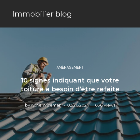
Immobilier blog
AMÉNAGEMENT
10 signes indiquant que votre
toiture a besoin d’être refaite
by
Anne Wiseman
02/26/2024
636 Views