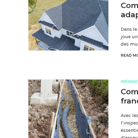
Comm
adap
Dans le
joue un
des mul
READ MO
AMÉNAGE
Com
fran
Avec le
l’inspe
essentie
d’excav