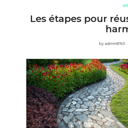
AM
Les étapes pour réu
har
by
admin8745