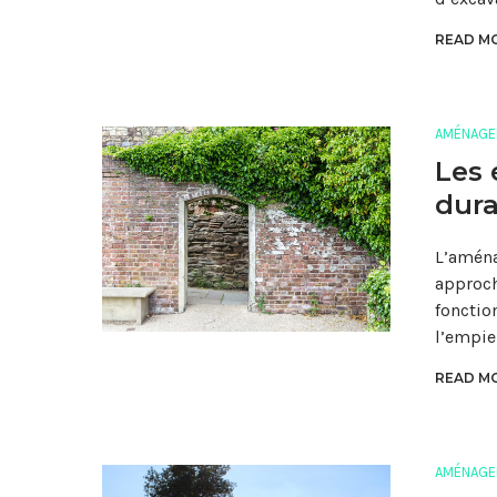
READ MO
AMÉNAGE
Les 
dura
L’aména
approch
fonctio
l’empie
READ MO
AMÉNAGE