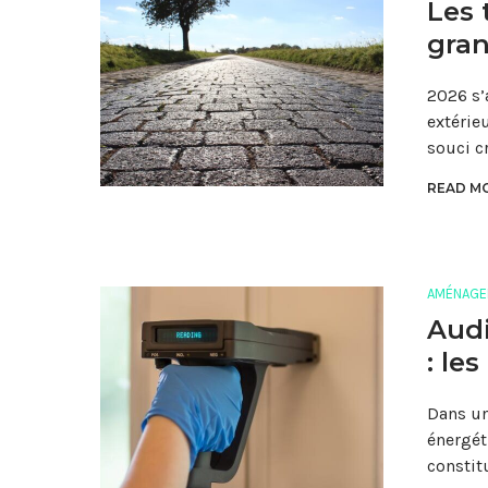
Les 
gran
2026 s’
extérie
souci c
READ MO
AMÉNAGE
Audi
: le
Dans un
énergét
constit