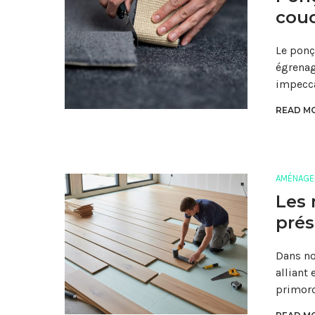
couc
Le ponç
égrenag
impecca
READ MO
AMÉNAGE
Les 
prés
Dans no
alliant
primord