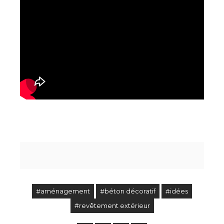
#aménagement
#béton décoratif
#idées
#revêtement extérieur