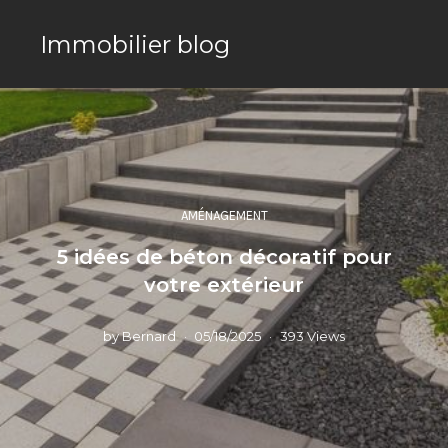
Immobilier blog
AMÉNAGEMENT
5 idées de béton décoratif pour
votre extérieur
by
Bernard
05/18/2025
393 Views