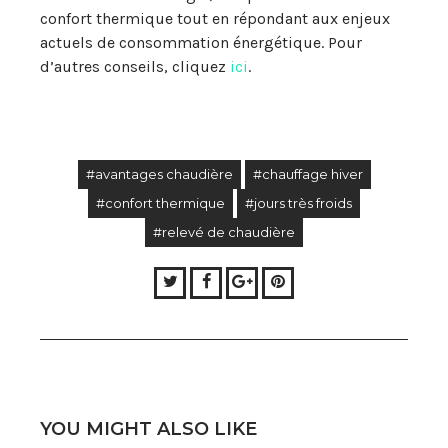
confort thermique tout en répondant aux enjeux
actuels de consommation énergétique. Pour
d’autres conseils, cliquez
ici
.
#avantages chaudière
#chauffage hiver
#confort thermique
#jours très froids
#relevé de chaudière
Twitter
Facebook
Google+
Pinterest
YOU MIGHT ALSO LIKE