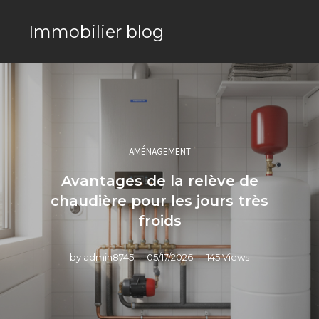
Immobilier blog
AMÉNAGEMENT
Avantages de la relève de
chaudière pour les jours très
froids
by
admin8745
05/17/2026
145 Views