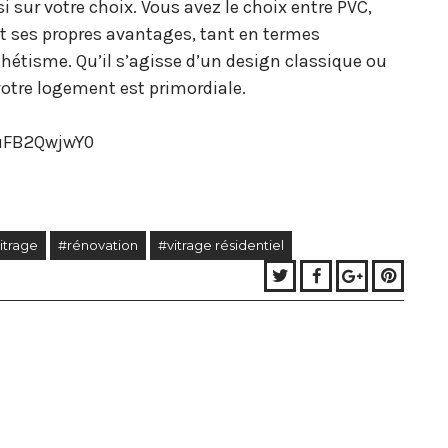
 sur votre choix. Vous avez le choix entre PVC,
 ses propres avantages, tant en termes
thétisme. Qu’il s’agisse d’un design classique ou
votre logement est primordiale.
uFB2QwjwY0
itrage
#rénovation
#vitrage résidentiel
Twitter
Facebook
Google+
Pinter