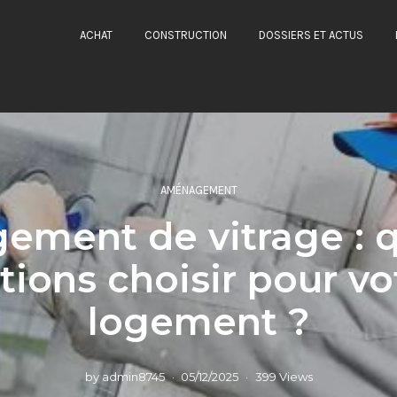
ACHAT
CONSTRUCTION
DOSSIERS ET ACTUS
AMÉNAGEMENT
ement de vitrage : q
tions choisir pour vo
logement ?
by
admin8745
05/12/2025
399 Views