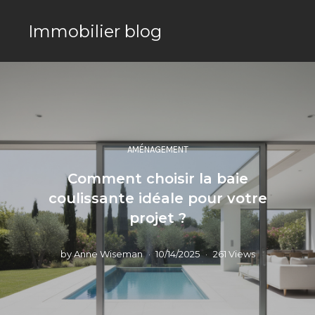
Immobilier blog
AMÉNAGEMENT
Comment choisir la baie
coulissante idéale pour votre
projet ?
by
Anne Wiseman
10/14/2025
261 Views