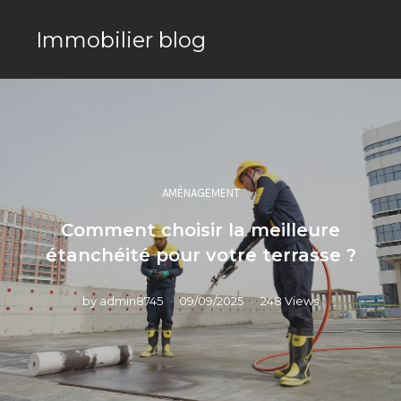
Immobilier blog
AMÉNAGEMENT
Comment choisir la meilleure
étanchéité pour votre terrasse ?
by
admin8745
09/09/2025
248 Views