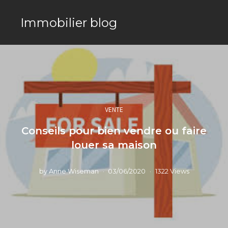
Immobilier blog
VENTE
Conseils pour bien vendre ou faire
louer sa maison
by
Anne Wiseman
03/06/2020
1322 Views