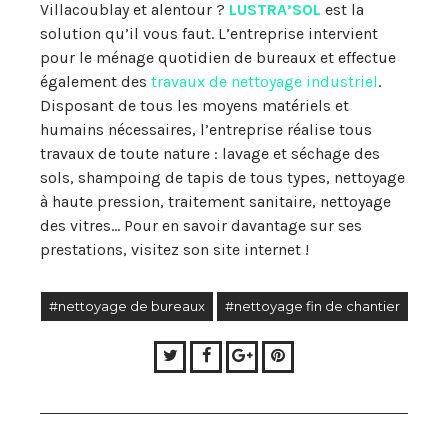
Villacoublay et alentour ?
LUSTRA’SOL
est la
solution qu’il vous faut. L’entreprise intervient
pour le ménage quotidien de bureaux et effectue
également des
travaux de nettoyage industriel
.
Disposant de tous les moyens matériels et
humains nécessaires, l’entreprise
réalis
e
tous
travaux de toute natur
e : lavage et séchage des
sols,
shampoing de tapis de tous types, nettoyage
à haute pression, traitement sanitaire,
nettoyage
des vitres
…
Pour en savoir davantage sur
ses
prestations, visitez
son
site internet !
#nettoyage de bureaux
#nettoyage fin de chantier
Twitter
Facebook
Google+
Pinterest