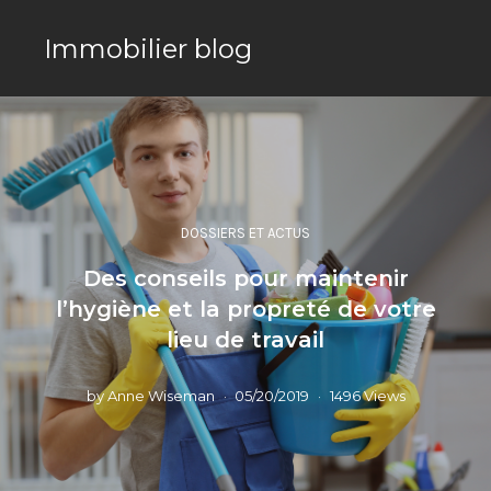
Immobilier blog
DOSSIERS ET ACTUS
Des conseils pour maintenir
l’hygiène et la propreté de votre
lieu de travail
by
Anne Wiseman
05/20/2019
1496 Views