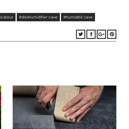
icateur
#déshumidifier cave
#humidité cave
Twitter
Facebook
Google+
Pinter