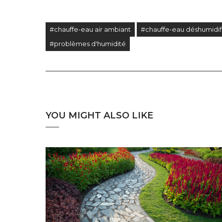
#chauffe-eau air ambiant
#chauffe-eau déshumidif
#problèmes d'humidité
YOU MIGHT ALSO LIKE