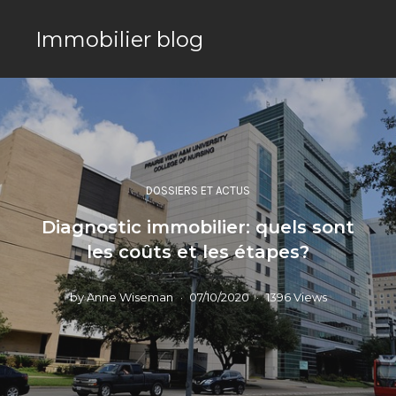
Immobilier blog
DOSSIERS ET ACTUS
Diagnostic immobilier: quels sont
les coûts et les étapes?
by
Anne Wiseman
07/10/2020
1396 Views