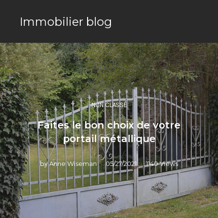
Immobilier blog
NON CLASSÉ
Faites le bon choix de votre
portail métallique
by
Anne Wiseman
05/27/2021
1140 Views