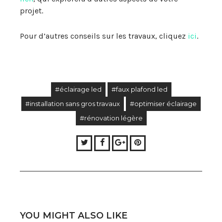
projet.
Pour d’autres conseils sur les travaux, cliquez
ici
.
#éclairage led
#faux plafond led
#installation sans gros travaux
#optimiser éclairage
#rénovation légère
Twitter
Facebook
Google+
Pinterest
YOU MIGHT ALSO LIKE