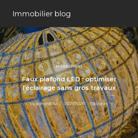
Immobilier blog
AMÉNAGEMENT
Faux plafond LED : optimiser
l’éclairage sans gros travaux
by
admin8745
05/27/2026
119 Views