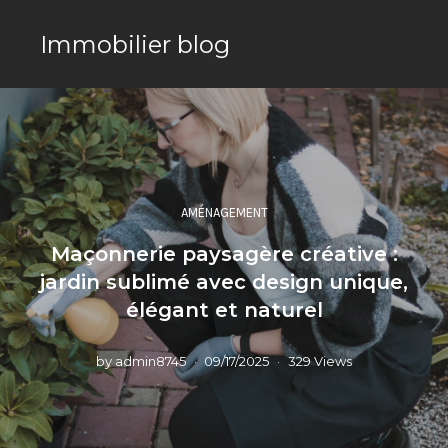
Immobilier blog
AMÉNAGEMENT
Maçonnerie paysagère créative :
jardin sublimé avec design unique,
élégant et naturel
by
admin8745
09/17/2025
329 Views