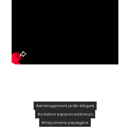
#aménagement jardin élégant
#création espaces extérieurs
#maçonnerie paysagère