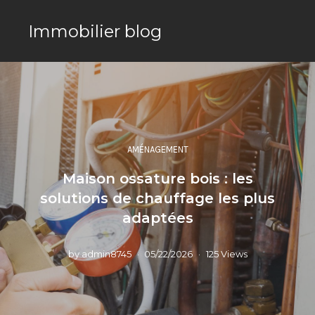
Immobilier blog
AMÉNAGEMENT
Maison ossature bois : les
solutions de chauffage les plus
adaptées
by
admin8745
05/22/2026
125 Views