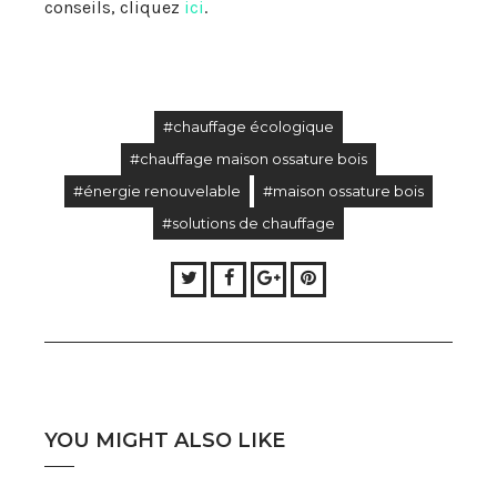
conseils, cliquez
ici
.
#chauffage écologique
#chauffage maison ossature bois
#énergie renouvelable
#maison ossature bois
#solutions de chauffage
Twitter
Facebook
Google+
Pinterest
YOU MIGHT ALSO LIKE