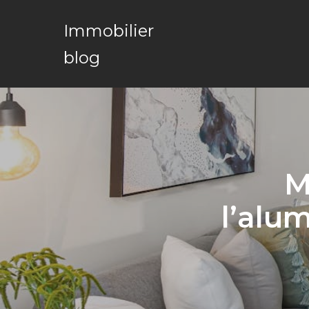
Immobilier
blog
M
l’alu