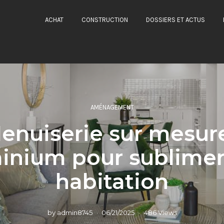
ACHAT
CONSTRUCTION
DOSSIERS ET ACTUS
AMÉNAGEMENT
enuiserie sur mesure
minium pour sublimer
habitation
by
admin8745
06/21/2025
486 Views