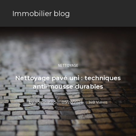
Immobilier blog
NETTOYAGE
Nettoyage pavé uni : techniques
anti-mousse durables
by
admin8745
05/26/2026
148 Views