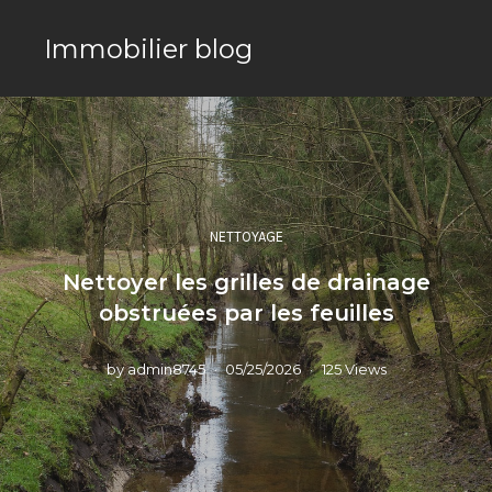
Immobilier blog
NETTOYAGE
Nettoyer les grilles de drainage
obstruées par les feuilles
by
admin8745
05/25/2026
125 Views