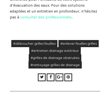
d’évacuation des eaux. Pour des solutions
adaptées et un entretien en profondeur, n’hésitez
pas à
consulter des professionnels
.
#déboucher grilles feuilles
#enlever feuilles grilles
#entretien drainage extérieur
#grilles de drainage obstruées
#nettoyage grilles de drainage
Twitter
Facebook
Google+
Pinterest