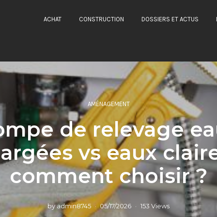
ACHAT
CONSTRUCTION
DOSSIERS ET ACTUS
AMÉNAGEMENT
ompe de relevage ea
argées vs eaux claire
comment choisir ?
by
admin8745
05/17/2026
153 Views