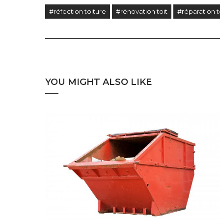
#réfection toiture
#rénovation toit
#réparation t
YOU MIGHT ALSO LIKE