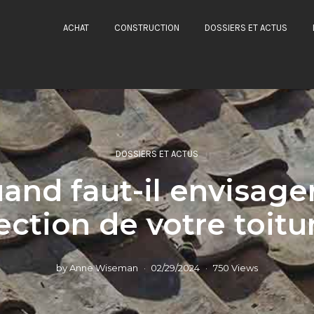
ACHAT
CONSTRUCTION
DOSSIERS ET ACTUS
DOSSIERS ET ACTUS
and faut-il envisager
ection de votre toitu
by
Anne Wiseman
02/29/2024
750 Views