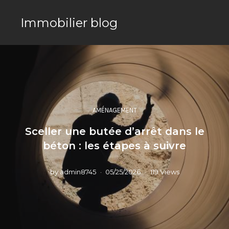
Immobilier blog
AMÉNAGEMENT
Sceller une butée d’arrêt dans le
béton : les étapes à suivre
by
admin8745
05/25/2026
119 Views