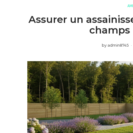
AM
Assurer un assainis
champs 
by
admin8745