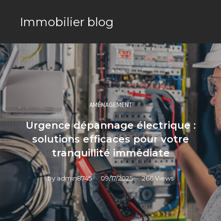
Immobilier blog
AMÉNAGEMENT
Urgence dépannage électrique :
solutions efficaces pour votre
tranquillité immédiate
by
admin8745
09/17/2025
266 Views