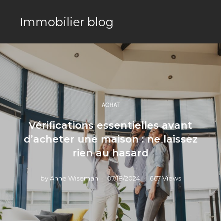
Immobilier blog
ACHAT
Vérifications essentielles avant
d’acheter une maison : ne laissez
rien au hasard
by
Anne Wiseman
07/18/2024
667 Views