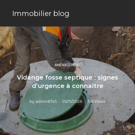
Immobilier blog
AMÉNAGEMENT
Vidange fosse septique : signes
d’urgence à connaître
by
admin8745
05/15/2026
156 Views