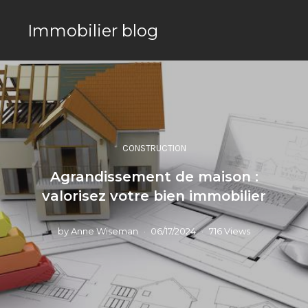
Immobilier blog
CONSTRUCTION
Agrandissement de maison :
valorisez votre bien immobilier
by
Anne Wiseman
06/17/2024
716 Views