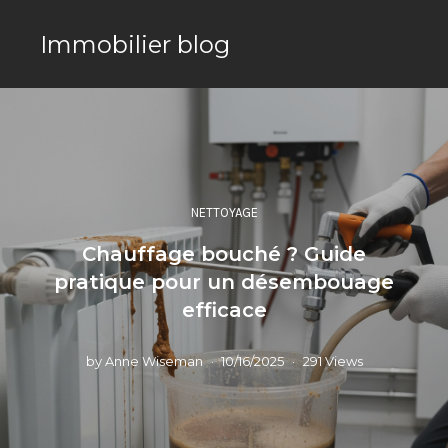
Immobilier blog
NETTOYAGE
Chauffage bouché ? Guide
pratique pour un désembouage
efficace
by
Anne Wiseman
10/16/2025
291 Views