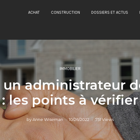
ACHAT
CONSTRUCTION
DOSSIERS ET ACTUS
IMMOBILIER
r un administrateur d
: les points à vérifier
by
Anne Wiseman
10/26/2022
751 Views