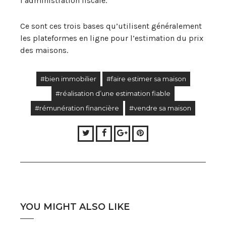
l’administration fiscale.
Ce sont ces trois bases qu’utilisent généralement
les plateformes en ligne pour l’estimation du prix
des maisons.
#bien immobilier
#faire estimer sa maison
#réalisation d’une estimation fiable
#rémunération financière
#vendre sa maison
Twitter
Facebook
Google+
Pinterest
YOU MIGHT ALSO LIKE