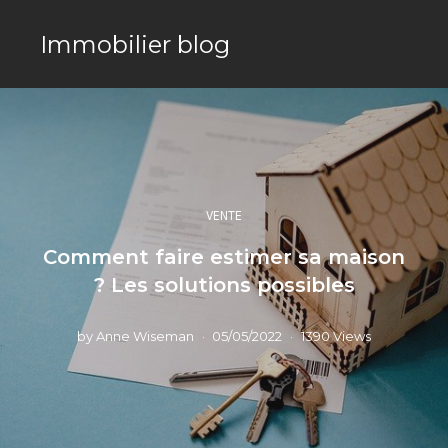
Immobilier blog
VENTE
Comment faire estimer sa maison
? Les solutions possibles
by
Anne Wiseman
05/05/2022
1390 Views