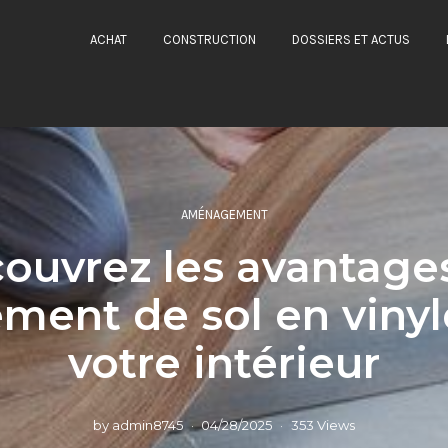
ACHAT
CONSTRUCTION
DOSSIERS ET ACTUS
AMÉNAGEMENT
ouvrez les avantage
ment de sol en viny
votre intérieur
by
admin8745
04/28/2025
353 Views