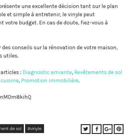
présente une excellente décision tant sur le plan
le et simple à entretenir, le vinyle peut
nt votre budget. En cas de doute, fiez-vous à
r des conseils sur la rénovation de votre maison,
 utiles.
articles :
Diagnostic amiante
,
Revêtements de sol
 cuisine
,
Promotion immobilière
.
hrnMDm8kihQ
Twitter
Facebook
Google+
Pinter
ent de sol
#vinyle