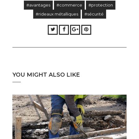
#avantages
#commerce
#protection
#rideaux métalliques
#sécurité
Twitter
Facebook
Google+
Pinterest
YOU MIGHT ALSO LIKE