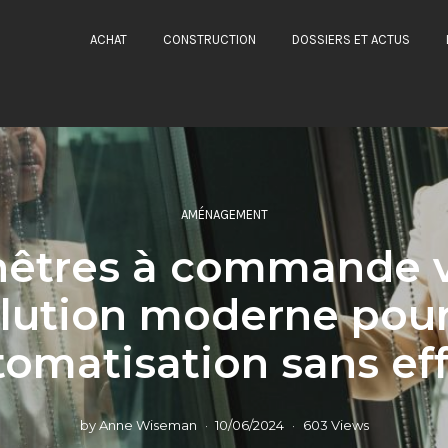
ACHAT
CONSTRUCTION
DOSSIERS ET ACTUS
AMÉNAGEMENT
nêtres à commande v
olution moderne pou
tomatisation sans eff
by
Anne Wiseman
10/06/2024
603 Views