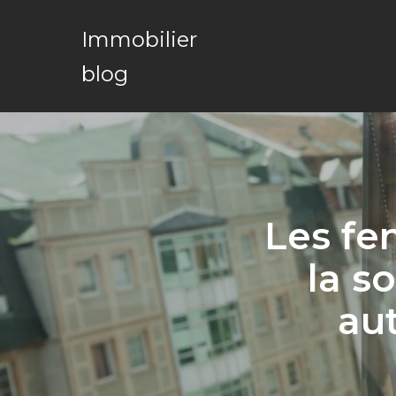
Immobilier
blog
Les fe
la s
au