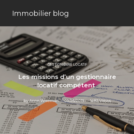
Immobilier blog
GESTIONNAIRE LOCATIF
Les missions d’un gestionnaire
locatif compétent
by
Anne Wiseman
09/26/2019
1482 Views