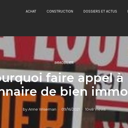
ACHAT
CONSTRUCTION
DOSSIERS ET ACTUS
IMMOBILIER
urquoi faire appel à
nnaire de bien immob
by
Anne Wiseman
09/16/2021
1048 Views