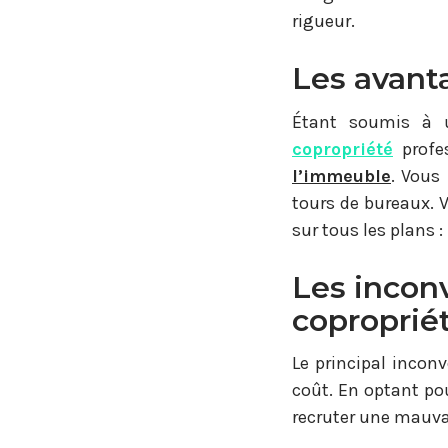
rigueur.
Les avant
Étant soumis à u
copropriété
profe
l’immeuble
. Vous
tours de bureaux. 
sur tous les plans :
Les incon
coproprié
Le principal incon
coût. En optant po
recruter une mauva