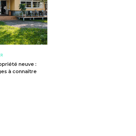
ER
opriété neuve :
ges à connaître