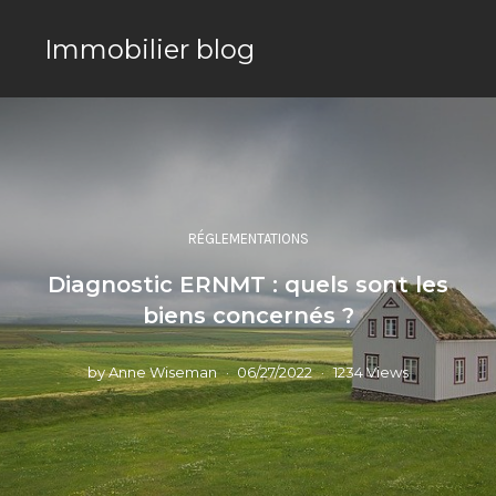
Immobilier blog
RÉGLEMENTATIONS
Diagnostic ERNMT : quels sont les
biens concernés ?
by
Anne Wiseman
06/27/2022
1234 Views