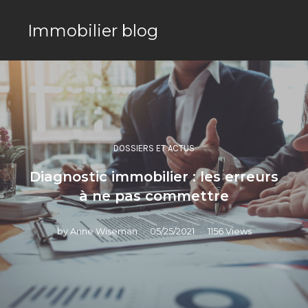
Immobilier blog
DOSSIERS ET ACTUS
Diagnostic immobilier : les erreurs
à ne pas commettre
by
Anne Wiseman
05/25/2021
1156 Views