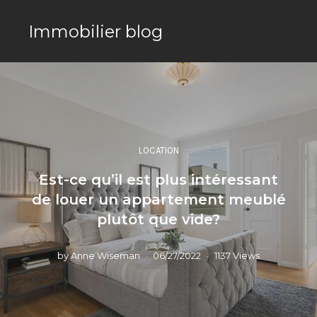
Immobilier blog
LOCATION
Est-ce qu’il est plus intéressant
de louer un appartement meublé
plutôt que vide?
by
Anne Wiseman
06/27/2022
1137 Views