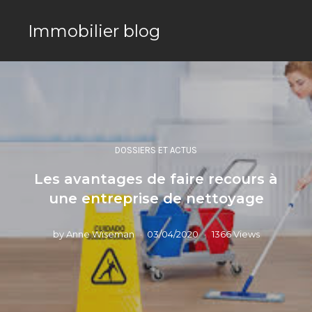
Immobilier blog
DOSSIERS ET ACTUS
Les avantages de faire recours à
une entreprise de nettoyage
by
Anne Wiseman
03/04/2020
1366 Views