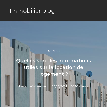
Immobilier blog
LOCATION
Quelles sont les informations
utiles sur la location de
logement ?
by
Anne Wiseman
06/10/2021
1436 Views