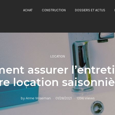
ACHAT
CONSTRUCTION
DOSSIERS ET ACTUS
LOCATION
nt assurer l’entret
re location saisonniè
by
Anne Wiseman
01/28/2021
1396 Views