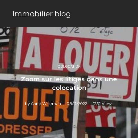
Immobilier blog
COLOCATION
Zoom sur les litiges dans une
colocation
by
Anne Wiseman
08/12/2022
1252 Views